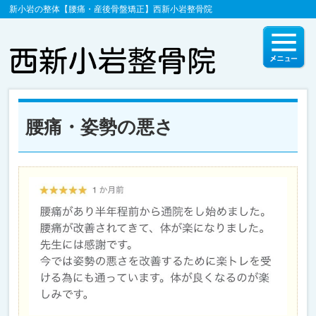
新小岩の整体【腰痛・産後骨盤矯正】西新小岩整骨院
腰痛・姿勢の悪さ